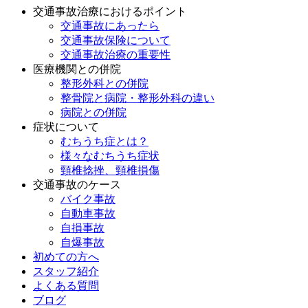
交通事故治療におけるポイント
交通事故にあったら
交通事故保険について
交通事故治療の重要性
医療機関との併院
整形外科との併院
整骨院と病院・整形外科の違い
病院との併院
症状について
むちうち症とは？
様々なむちうち症状
頸椎捻挫、頸椎損傷
交通事故のケース
バイク事故
自動車事故
自損事故
自爆事故
初めての方へ
スタッフ紹介
よくある質問
ブログ