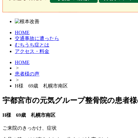
HOME
交通事故に遭ったら
むちうち症とは
アクセス・料金
HOME
>
患者様の声
>
H様 69歳 札幌市南区
宇都宮市の元気グループ整骨院の患者様
H様 69歳 札幌市南区
ご来院のきっかけ、症状