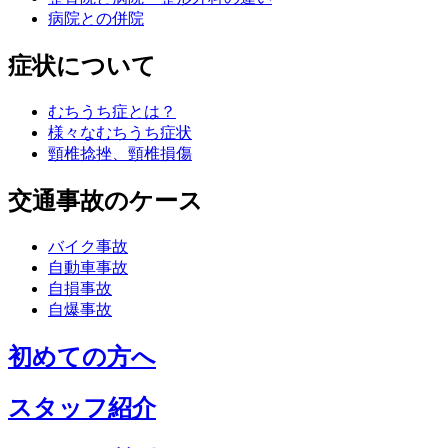
病院との併院
症状について
むちうち症とは？
様々なむちうち症状
頸椎捻挫、頸椎損傷
交通事故のケース
バイク事故
自動車事故
自損事故
自爆事故
初めての方へ
スタッフ紹介