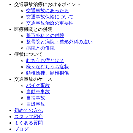
交通事故治療におけるポイント
交通事故にあったら
交通事故保険について
交通事故治療の重要性
医療機関との併院
整形外科との併院
整骨院と病院・整形外科の違い
病院との併院
症状について
むちうち症とは？
様々なむちうち症状
頸椎捻挫、頸椎損傷
交通事故のケース
バイク事故
自動車事故
自損事故
自爆事故
初めての方へ
スタッフ紹介
よくある質問
ブログ